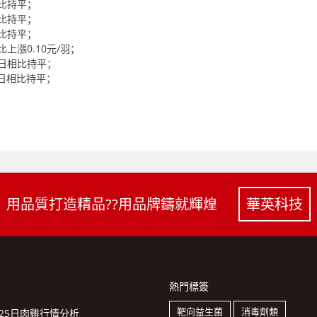
相比持平；
相比持平；
相比持平；
比上漲0.10元/羽；
0日相比持平；
0日相比持平；
用品質打造精品??用品牌鑄就輝煌
華英科技
熱門標簽
靶向益生菌
消毒劑類
月25日肉雞行情分析