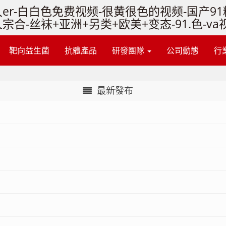
er-白白色免费视频-很黄很色的视频-国产9
宗合-丝袜+亚洲+另类+欧美+变态-91.色-
靶向益生菌
抗體產品
研發團隊
公司動態
行
最新發布