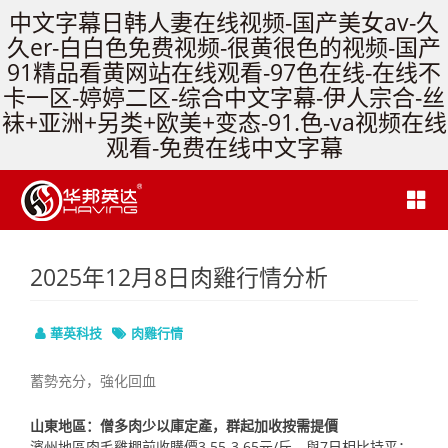
中文字幕日韩人妻在线视频-国产美女av-久
久er-白白色免费视频-很黄很色的视频-国产
91精品看黄网站在线观看-97色在线-在线不
卡一区-婷婷二区-综合中文字幕-伊人宗合-丝
袜+亚洲+另类+欧美+变态-91.色-va视频在线
观看-免费在线中文字幕
2025年12月8日肉雞行情分析
華英科技
肉雞行情
蓄勢充分，強化回血
山東地區：僧多肉少以庫定產，群起加收按需提價
濱州地區肉毛雞棚前收購價3.55-3.65元/斤，與7日相比持平；