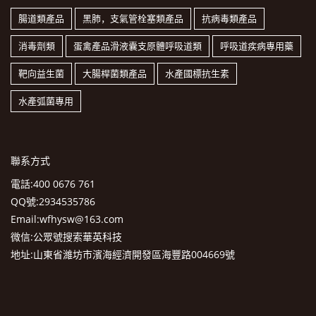
腸道類產品
黑肺，支氣管栓塞類產品
抗病毒類產品
消毒劑類
蛋禽產品滑液囊支原體呼吸道類
呼吸道疾病專用藥
靶向益生菌
大腸桿菌類產品
水產國標抗生素
水產弧菌專用
聯系方式
電話:400 0676 761
QQ號:2934535786
Email:wfhysw@163.com
微信:公眾號搜索華英科技
地址:山東省濰坊市濱海經濟開發區海豐路004669號