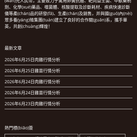
(wàn)元人民幣，主要致力于禽用卵黃抗體、靶向益生菌、中獸藥制
劑、化學(xué)藥品、噬菌體、核酸提取及診斷耗材、疾病快速診斷
儀等產(chǎn)品的研發(fā)、生產(chǎn)及銷售，并與國(guó)內(nèi)
眾多養(yǎng)殖集團(tuán)建立了良好的合作關(guān)系，攜手華
英，共創(chuàng)輝煌！
最新文章
2026年6月25日肉雞行情分析
2026年6月25日雞苗行情分析
2026年6月24日肉雞行情分析
2026年6月24日雞苗行情分析
2026年6月23日肉雞行情分析
熱門標(biāo)簽