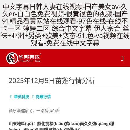
中文字幕日韩人妻在线视频-国产美女av-久
久er-白白色免费视频-很黄很色的视频-国产
91精品看黄网站在线观看-97色在线-在线不
卡一区-婷婷二区-综合中文字幕-伊人宗合-丝
袜+亚洲+另类+欧美+变态-91.色-va视频在线
观看-免费在线中文字幕
2025年12月5日苗雞行情分析
華英科技
肉雞行情
循序漸進(jìn)，一路補(bǔ)差
山東地區(qū)：孵化提標(biāo)擴(kuò)面久久強(qiáng)穩
(wěn)，預(yù)訂順暢見勢(shì)提價(jià)