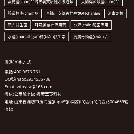
蛋禽產(chǎn)品滑液囊支原體呼吸道類
大腸桿菌類產(chǎn)品
腸道類產(chǎn)品
黑肺，支氣管栓塞類產(chǎn)品
消毒劑類
靶向益生菌
呼吸道疾病專用藥
水產(chǎn)弧菌專用
水產(chǎn)國(guó)標(biāo)抗生素
抗病毒類產(chǎn)品
聯(lián)系方式
電話:400 0676 761
QQ號(hào):2934535786
Email:wfhysw@163.com
微信:公眾號(hào)搜索華英科技
地址:山東省濰坊市濱海經(jīng)濟(jì)開發(fā)區(qū)海豐路004669號
(hào)